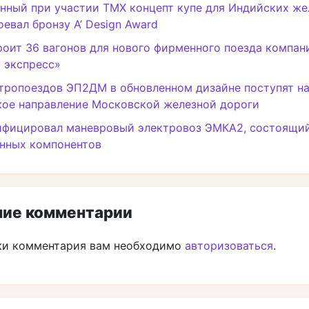
нный при участии ТМХ концепт купе для Индийских ж
оевал бронзу A’ Design Award
оит 36 вагонов для нового фирменного поезда компан
 экспресс»
тропоездов ЭП2ДМ в обновленном дизайне поступят н
кое направление Московской железной дороги
ифицировал маневровый электровоз ЭМКА2, состоящий
енных компонентов
ие комментарии
ки комментария вам необходимо
авторизоваться
.