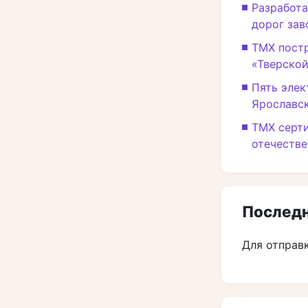
Разработа
дорог зав
ТМХ постр
«Тверской
Пять элек
Ярославс
ТМХ серт
отечеств
Последн
Для отправ