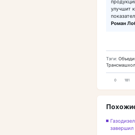
продукции
улучшит к
показате
Роман Ло
Тэги:
Объеди
Трансмашхол
0
181
Похожие
Газодизел
завершил