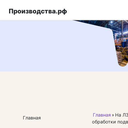
Перейти
к
Производства.рф
контенту
Главная
»
На Л
Главная
обработки подв