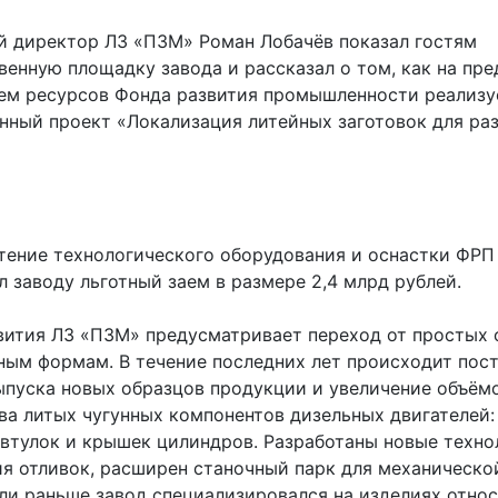
й директор ЛЗ «ПЗМ» Роман Лобачёв показал гостям
венную площадку завода и рассказал о том, как на пре
ем ресурсов Фонда развития промышленности реализу
нный проект «Локализация литейных заготовок для ра
тение технологического оборудования и оснастки ФРП
 заводу льготный заем в размере 2,4 млрд рублей.
вития ЛЗ «ПЗМ» предусматривает переход от простых 
ным формам. В течение последних лет происходит пос
ыпуска новых образцов продукции и увеличение объём
ва литых чугунных компонентов дизельных двигателей:
 втулок и крышек цилиндров. Разработаны новые техно
ия отливок, расширен станочный парк для механическо
сли раньше завод специализировался на изделиях отно