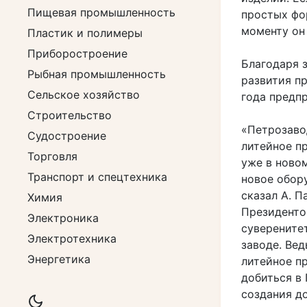
Пищевая промышленность
простых фо
моменту он
Пластик и полимеры
Приборостроение
Благодаря 
Рыбная промышленность
развития п
Сельское хозяйство
года предп
Строительство
«Петрозавод
Судостроение
литейное п
Торговля
уже в ново
Транспорт и спецтехника
новое обору
сказал А. П
Химия
Президенто
Электроника
суверенитет
Электротехника
заводе. Вед
Энергетика
литейное п
добиться в
создания д