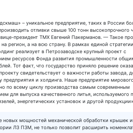
дскмаш» – уникальное предприятие, таких в России бо
производить отливки свыше 100 тонн высокопрочного ч
 вице-президент ТМХ Евгений Пакерманов. — Такое пр
 на регион, а на всю страну. В рамках единой стратеги
лдинг реализует в Петрозаводске крупный проект с
нием ресурсов Фонда развития промышленности общи
блей. Тот факт, что государство приняло решение оказ
проекту свидетельствует о важности работы завода, д
у предприятия и холдинга. Наше предприятие мирового
но по всему циклу производства самым современным
ием для выпуска качественного литья, используемого 
изелей, энергетических установок и другой продукции»
е новых мощностей механической обработки крышек и
тории ЛЗ ПЗМ, не только позволит расширить номенкла