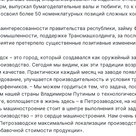
рм, выпускал бумагоделательные валы и тюбинги, то к
 освоил более 50 номенклатурных позиций сложных ко
заинтересованности правительства республики, займу 
ромышленности, поддержке Трансмашхолдинга, за посл
риятие претерпело существенные позитивные изменени
ск – это город, который создавался как оружейный за
роизводство. Сегодня мы видим, как эти традиции во
м качестве. Практически каждый месяц на заводе появ
дование, улучшается производительность и условия тр
арфенчиков. – Мы можем гордиться тем, что задача, по
м нашей страны Владимиром Путиным о технологичес
е, воплощается в жизнь здесь – в Петрозаводске, на 
ь машиностроение стоит в центре выполнения этой зад
роизводство – это сердце машиностроения. Нам очень
 Петрозаводске максимальной локализации производст
обавочной стоимости продукции».