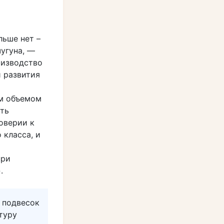
льше нет –
угуна, —
оизводство
и развития
м объемом
ать
оверии к
 класса, и
при
.
 подвесок
туру