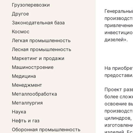
Грузоперевозки
Генеральны
Другое
производст
Законодательная база
привлечени
Космос
инвестицио
дизелей».
Легкая промышленность
Лесная промышленность
Маркетинг и продажи
Машиностроение
На приобре
предоставил
Медицина
Менеджмент
Проект раз
Металлообработка
более слож
Металлургия
освоение в
производст
Наука
цилиндров,
Нефть и газ
изготовлен
Оборонная промышленность
изделий. Е