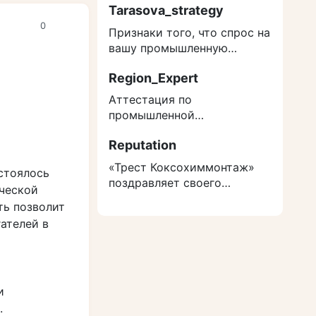
Tarasova_strategy
0
Признаки того, что спрос на
вашу промышленную
продукцию структурно
Region_Expert
снижается
Аттестация по
промышленной
безопасности 2026: кого
Reputation
нельзя допускать к ОПО без
экзамена
«Трест Коксохиммонтаж»
стоялось
поздравляет своего
ческой
ветерана — абсолютного
ть позволит
рекордсмена России
ателей в
и
.