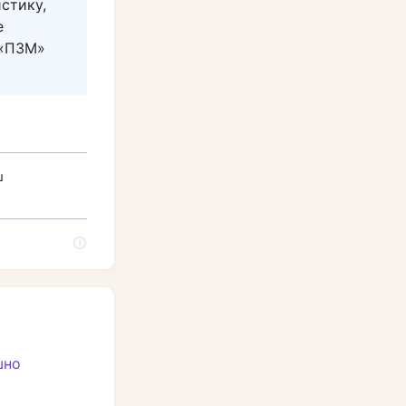
стику,
е
 «ПЗМ»
ш
шно