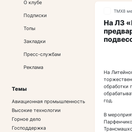
О клубе
ТМХ
8 м
Подписки
На ЛЗ 
Топы
предва
подвесо
Закладки
Пресс-службам
Реклама
На Литейно
торжествен
обработки 
Темы
обрабатыва
год.
Авиационная промышленность
Высокие технологии
В мероприя
Горное дело
Парфенчико
Господдержка
Трансмашхо