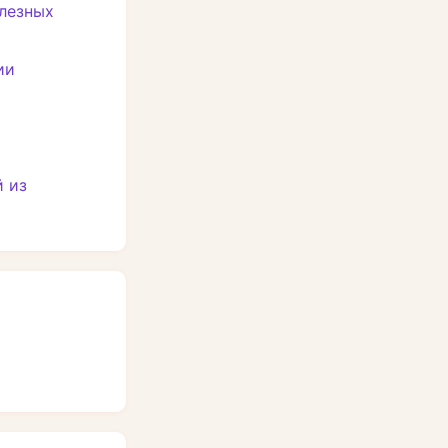
елезных
ии
а
 из