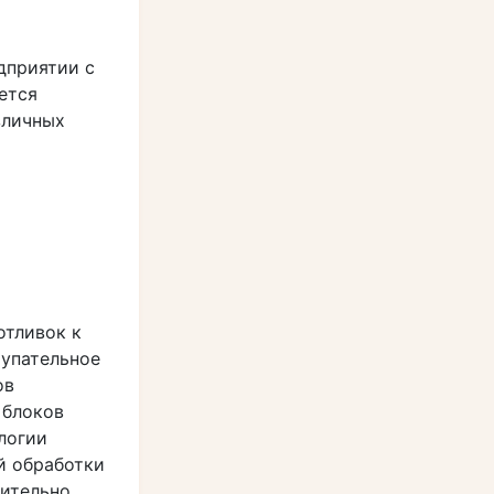
дприятии с
ется
зличных
отливок к
тупательное
ов
 блоков
логии
й обработки
сительно