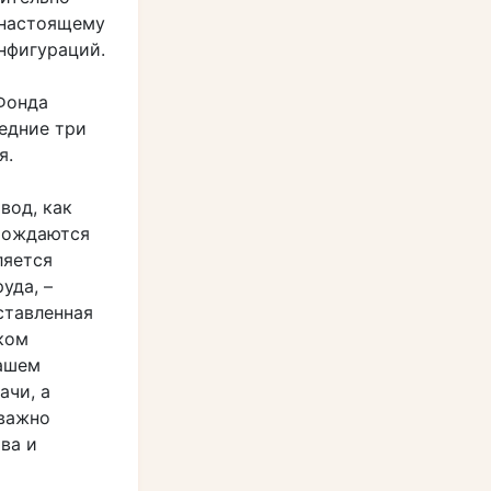
 настоящему
нфигураций.
Фонда
едние три
я.
вод, как
зрождаются
ляется
уда, –
ставленная
ком
нашем
ачи, а
 важно
ва и