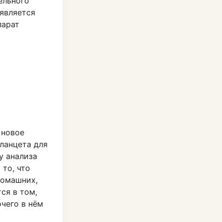
ельного
 является
парат
 новое
ланцета для
у анализа
 то, что
домашних,
ся в том,
чего в нём