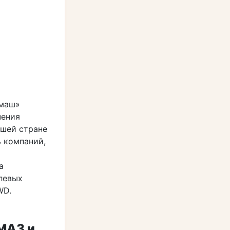
ьмаш»
чения
ашей стране
ь компаний,
а
левых
WD.
МАЗ и