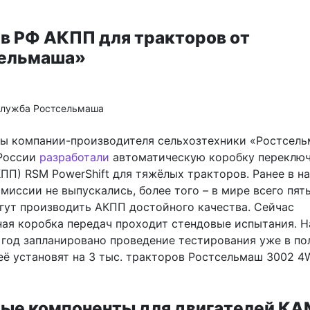
 в РФ АКПП для тракторов от
ельмаша»
служба Ростсельмаша
ы компании-производителя сельхозтехники «Ростсел
России
разработали
автоматическую коробку переклю
ПП) RSM PowerShift для тяжёлых тракторов. Ранее в н
миссии не выпускались, более того – в мире всего пят
гут производить АКПП достойного качества. Сейчас
ная коробка передач проходит стендовые испытания. Н
год запланировано проведение тестирования уже в по
её установят на 3 тыс. тракторов Ростсельмаш 3002 4
ые компоненты для двигателей КА