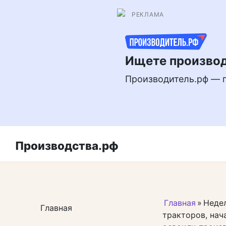
Перейти
РЕКЛАМА
к
контенту
Ищете производ
Производитель.рф — 
Производства.рф
Главная
»
Недел
Главная
тракторов, нач