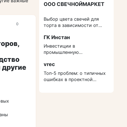
ругие важные
ООО СВЕЧНОЙМАРКЕТ
Выбор цвета свечей для
0
торта в зависимости от
события
ГК Инстан
оров,
Инвестиции в
промышленную
дство
недвижимость: как
vrec
защититься от роста
 другие
расходов на строительство
Топ-5 проблем: о типичных
ошибках в проектной
документации
овых
даны