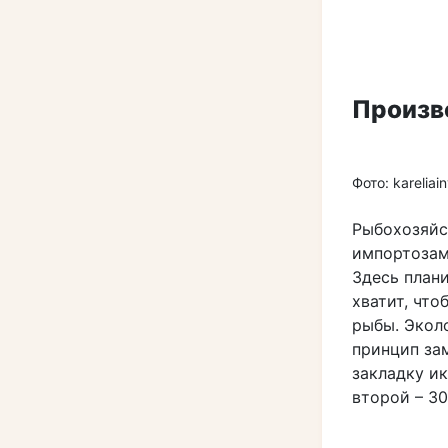
Произв
Фото: kareliain
Рыбохозяйс
импортоза
Здесь план
хватит, чт
рыбы. Эколо
принцип за
закладку и
второй – 30