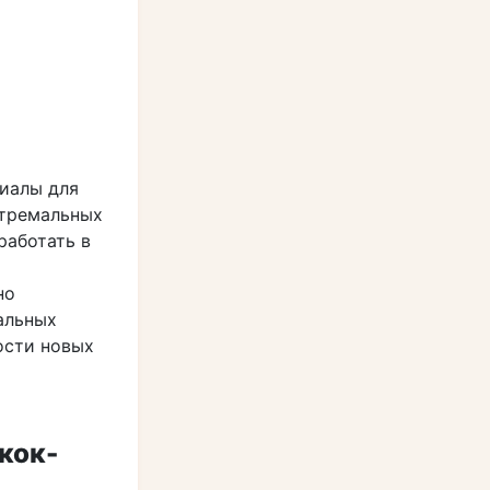
иалы для
стремальных
работать в
но
альных
ости новых
кок-