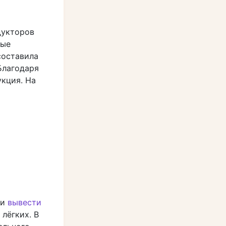
укторов
ные
составила
 Благодаря
укция. На
 и
вывести
лёгких. В