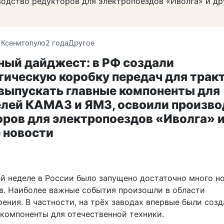
одство редукторов для электропоездов «Иволга» и д
 Ксенитопуло
2 года
Другое
ный дайджест: в РФ создали
ическую коробку передач для тракт
 выпускать главные компоненты для
елей КАМАЗ и ЯМЗ, освоили произво
ров для электропоездов «Иволга» и
 новости
й неделе в России было запущено достаточно много н
в. Наиболее важные события произошли в области
ения. В частности, на трёх заводах впервые были соз
компоненты для отечественной техники.