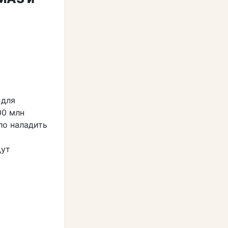
 для
00 млн
ло наладить
дут