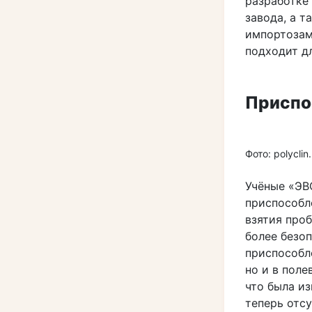
разработке
завода, а т
импортозам
подходит дл
Приспо
Фото: polyclin.
Учёные «Э
приспособл
взятия проб
более безоп
приспособл
но и в поле
что была и
теперь отсу