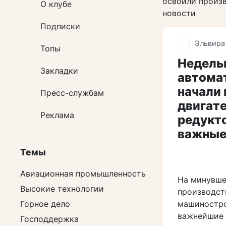
освоили произв
О клубе
новости
Подписки
Эльвира
Топы
Недель
Закладки
автомат
начали
Пресс-службам
двигат
Реклама
редукто
важные
Темы
Авиационная промышленность
На минувше
Высокие технологии
производст
Горное дело
машиностро
важнейшие 
Господдержка