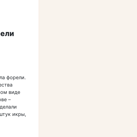
рели
ла форели.
ества
ном виде
ове –
 делали
штук икры,