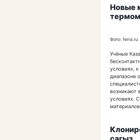
Новые 
термом
Фото: ferra.ru
Учёные Каз
бесконтакт
условиях, к
диапазоне о
специалист
возникают 
условиях. 
материалов
Клонир
сагыз