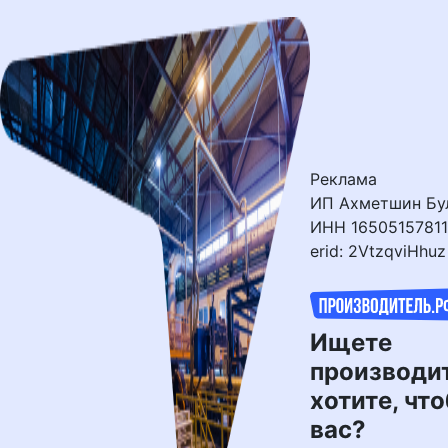
Перейти
к
контенту
Реклама
ИП Ахметшин Бул
ИНН 16505157811
erid: 2VtzqviHhuz
Ищете
производи
хотите, чт
вас?