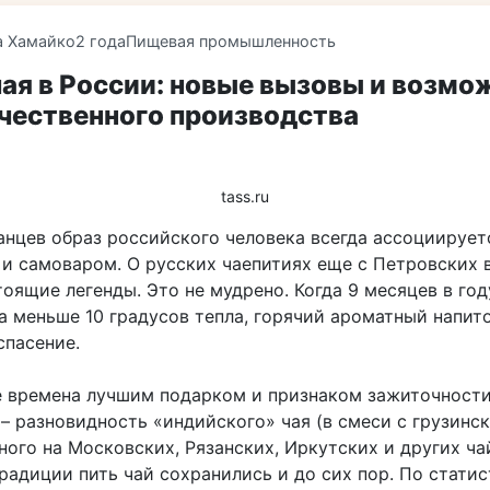
 Хамайко
2 года
Пищевая промышленность
ая в России: новые вызовы и возмо
чественного производства
tass.ru
анцев образ российского человека всегда ассоциирует
 и самоваром. О русских чаепитиях еще с Петровских 
оящие легенды. Это не мудрено. Когда 9 месяцев в год
а меньше 10 градусов тепла, горячий ароматный напито
спасение.
е времена лучшим подарком и признаком зажиточности
– разновидность «индийского» чая (в смеси с грузинск
ного на Московских, Рязанских, Иркутских и других ч
радиции пить чай сохранились и до сих пор. По статис