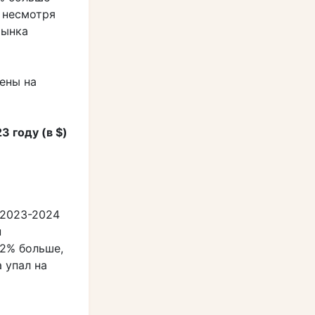
, несмотря
рынка
ены на
 году (в $)
 2023-2024
н
2,2% больше,
а упал на