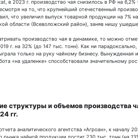
tat, в 2023 г. производство чая снизилось в РФ на 6,2% 
 несмотря на то, что крупнейший отечественный произв
вил, что увеличил выпуск товарной продукции на 7% на
кой области (Всеволожский район), заняв нишу ушедшей
атривать производство чая в динамике, то можно отме
019 г. на 32% (до 147 тыс. тонн). Как ни парадоксально,
ыграла только на руку чайному бизнесу. Вынужденная и
абота «на удаленке» способствовали значительному рос
ие структуры и объемов производства ч
4 гг.
тчета аналитического агентства «Агроан», к началу 20
о рынка чайной продукции достиг 230 тыс. тонн (на 1