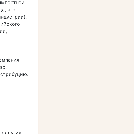
 импортной
ца, что
ндустрии).
сийского
ии,
компания
ах,
истрибуцию.
 в других