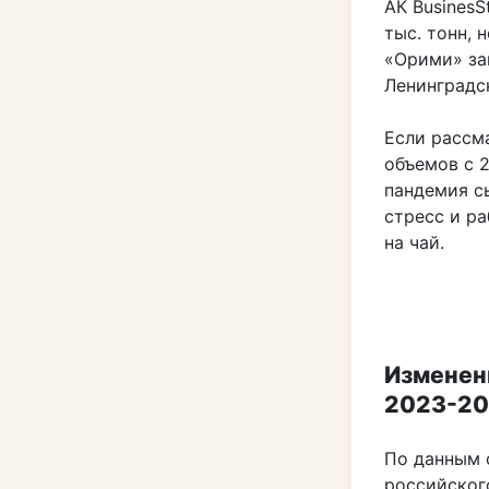
АК BusinesS
тыс. тонн,
«Орими» за
Ленинградс
Если рассм
объемов с 2
пандемия с
стресс и р
на чай.
Изменен
2023-202
По данным о
российског