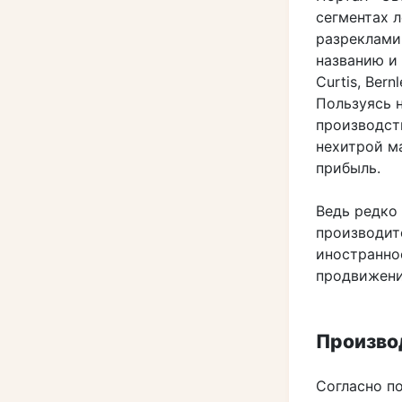
сегментах 
разреклами
названию и
Curtis, Bern
Пользуясь 
производст
нехитрой м
прибыль.
Ведь редко
производит
иностранное
продвижени
Производ
Согласно по