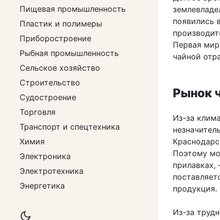
Пищевая промышленность
землевладе
появились 
Пластик и полимеры
производит
Приборостроение
Первая мир
Рыбная промышленность
чайной отр
Сельское хозяйство
Строительство
Рынок 
Судостроение
Торговля
Из-за клим
Транспорт и спецтехника
незначител
Химия
Краснодарск
Поэтому мо
Электроника
прилавках,
Электротехника
поставляет
Энергетика
продукция.
Из-за трудн