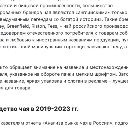
легкой и пищевой промышленности, большинство
рованных брендов чая являются «английскими» только
 выдуманным легендам «о богатой истории». Такие бре
ley, Greenfield, Riston, Tess, – чай российского производс
недоверием отечественного потребителя к товарам соб
ва и любовью к иностранным названиям продукции, пу
аркетинговой манипуляции торговцы завышают цену, а 
 кто обращает внимание на название и местонахожден
еля, указанное на обороте пачки мелким шрифтом. Зат
 название, яркая упаковка и слоган в рекламе – лучше
я для товара.
ство чая в 2019-2023 гг.
казателям отчета «Анализа рынка чая в России», подг