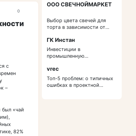
ООО СВЕЧНОЙМАРКЕТ
0
Выбор цвета свечей для
жности
торта в зависимости от
события
ГК Инстан
Инвестиции в
промышленную
недвижимость: как
ся с
vrec
защититься от роста
времен
расходов на строительство
Топ-5 проблем: о типичных
у
ошибках в проектной
к –
документации
 был «чай
им),
айных
тике, 82%