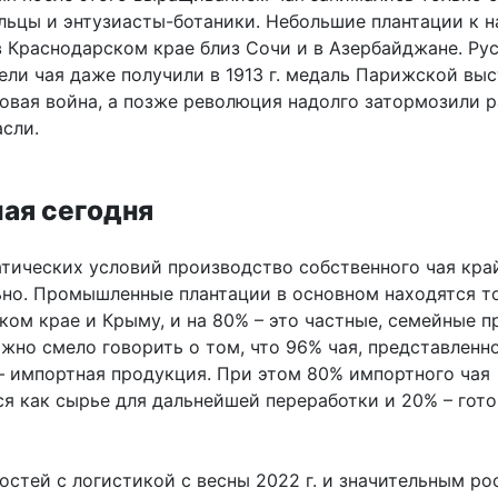
льцы и энтузиасты-ботаники. Небольшие плантации к н
в Краснодарском крае близ Сочи и в Азербайджане. Ру
ели чая даже получили в 1913 г. медаль Парижской выс
овая война, а позже революция надолго затормозили р
асли.
чая сегодня
атических условий производство собственного чая кра
ьно. Промышленные плантации в основном находятся т
ом крае и Крыму, и на 80% – это частные, семейные п
жно смело говорить о том, что 96% чая, представленно
 – импортная продукция. При этом 80% импортного чая
ся как сырье для дальнейшей переработки и 20% – гото
остей с логистикой с весны 2022 г. и значительным ро