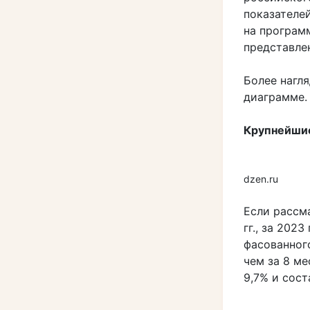
показателей
на програм
представле
Более нагл
диаграмме.
Крупнейшие
dzen.ru
Если рассм
гг., за 202
фасованного
чем за 8 ме
9,7% и соста