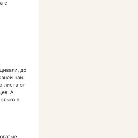
а с
щивали, до
озной чай.
о листа от
цев. А
только в
богатые