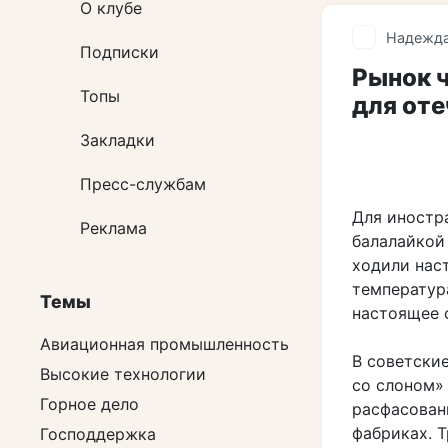
О клубе
Надежда
Подписки
Рынок ч
Топы
для оте
Закладки
Пресс-службам
Для иностр
Реклама
балалайкой
ходили наст
температур
Темы
настоящее 
Авиационная промышленность
В советски
Высокие технологии
со слоном» 
Горное дело
расфасован
фабриках. Т
Господдержка