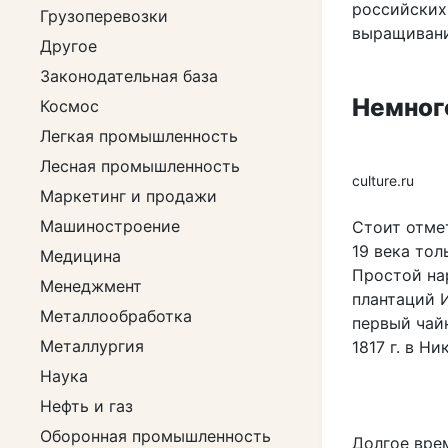
российских 
Грузоперевозки
выращивани
Другое
Законодательная база
Немног
Космос
Легкая промышленность
Лесная промышленность
culture.ru
Маркетинг и продажи
Машиностроение
Стоит отмет
19 века тол
Медицина
Простой на
Менеджмент
плантаций И
Металлообработка
первый чай
Металлургия
1817 г. в Н
Наука
Нефть и газ
Оборонная промышленность
Долгое вре