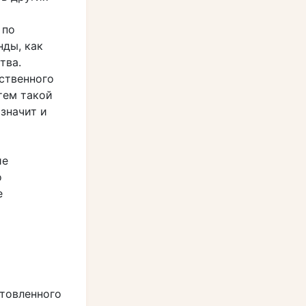
 по
нды, как
тва.
ственного
тем такой
значит и
ие
о
е
отовленного