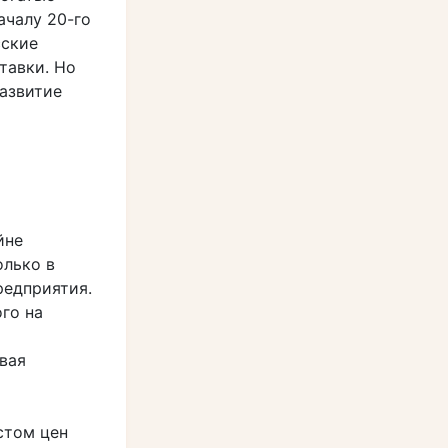
ачалу 20-го
сские
тавки. Но
азвитие
йне
олько в
редприятия.
го на
вая
стом цен