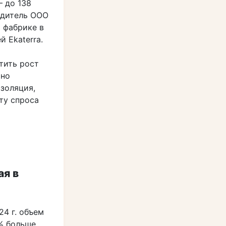
– до 138
одитель ООО
 фабрике в
 Ekaterra.
тить рост
 но
золяция,
ту спроса
ая в
24 г. объем
3% больше