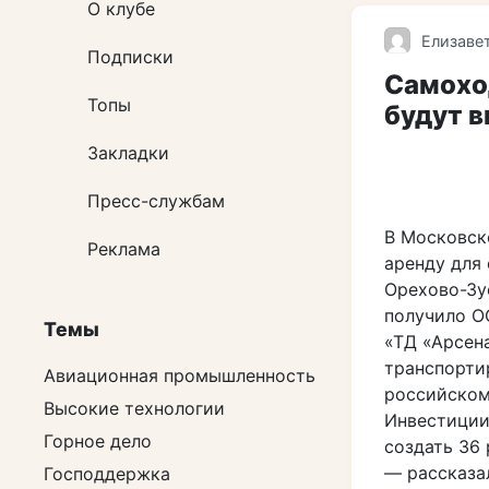
О клубе
Елизаве
Подписки
Самохо
Топы
будут 
Закладки
Пресс-службам
В Московск
Реклама
аренду для
Орехово-Зуе
получило О
Темы
«ТД «Арсен
транспорти
Авиационная промышленность
российском
Высокие технологии
Инвестиции
Горное дело
создать 36 
— рассказа
Господдержка