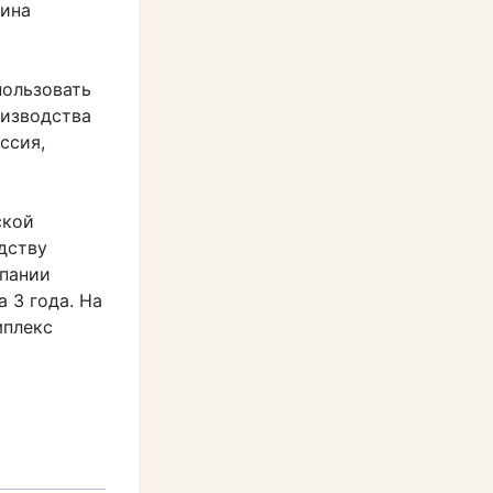
рина
пользовать
оизводства
ссия,
ской
дству
пании
 3 года. На
мплекс