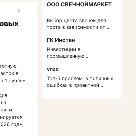
ООО СВЕЧНОЙМАРКЕТ
0
Выбор цвета свечей для
ровых
торта в зависимости от
события
ГК Инстан
Инвестиции в
промышленную
недвижимость: как
ьготную
vrec
защититься от роста
асток в
расходов на строительство
Топ-5 проблем: о типичных
а 1 рубль»
ошибках в проектной
документации
для
 на
ники.
анируется
026 год»,