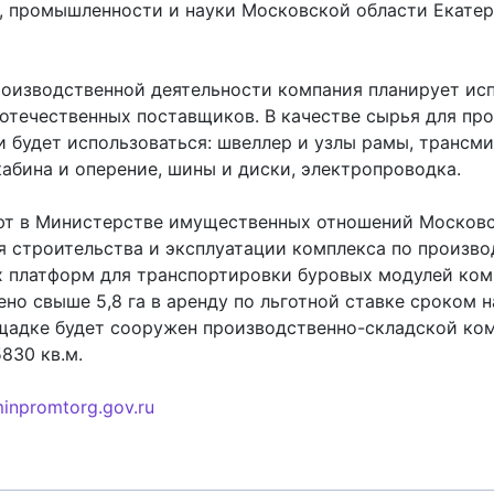
, промышленности и науки Московской области Екате
роизводственной деятельности компания планирует ис
отечественных поставщиков. В качестве сырья для пр
и будет использоваться: швеллер и узлы рамы, трансми
кабина и оперение, шины и диски, электропроводка.
ют в Министерстве имущественных отношений Москов
ля строительства и эксплуатации комплекса по произво
 платформ для транспортировки буровых модулей ком
но свыше 5,8 га в аренду по льготной ставке сроком на
щадке будет сооружен производственно-складской ко
830 кв.м.
inpromtorg.gov.ru