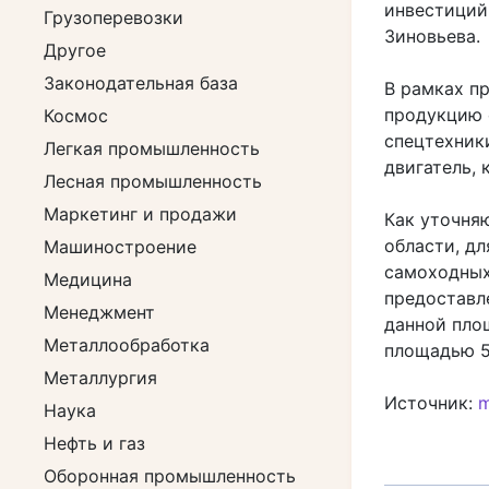
инвестиций
Грузоперевозки
Зиновьева.
Другое
Законодательная база
В рамках п
продукцию 
Космос
спецтехник
Легкая промышленность
двигатель, 
Лесная промышленность
Маркетинг и продажи
Как уточня
области, д
Машиностроение
самоходных
Медицина
предоставле
Менеджмент
данной пло
Металлообработка
площадью 5
Металлургия
Источник:
m
Наука
Нефть и газ
Оборонная промышленность