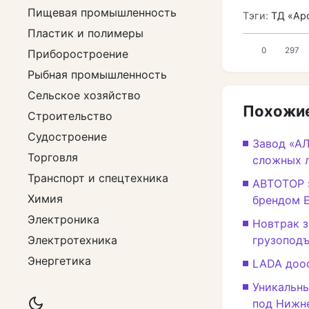
Пищевая промышленность
Тэги:
ТД «Ар
Пластик и полимеры
0
297
Приборостроение
Рыбная промышленность
Сельское хозяйство
Похожие
Строительство
Судостроение
Завод «А
Торговля
сложных 
Транспорт и спецтехника
АВТОТОР 
Химия
брендом 
Электроника
Новтрак з
Электротехника
грузопод
Энергетика
LADA доо
Уникальны
под Нижн