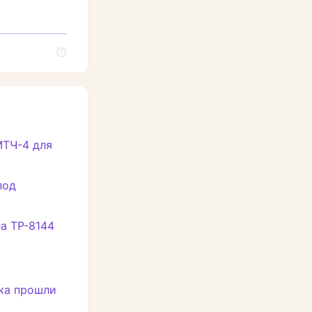
ТЧ-4 для
под
а ТР-8144
ука прошли