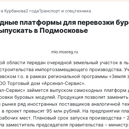
та Курбанова
2 года
Транспорт и спецтехника
дные платформы для перевозки бу
выпускать в Подмосковье
mio.mosreg.ru
ой области передан очередной земельный участок в л
 строительства импортозамещающего производства. Уч
вском г.о. в рамках региональной программы «Земля з
ОО Торговый дом «Арсенал-Сервис».
ал-Сервис» займется выпуском самоходных платформ 
ровки буровых модулей. Продукция позволит заменить
 рынке ряд иностранных поставщиков аналогичной тех
 в проект превысят 95 млн рублей. На предприятии пл
рабочих мест. Плановый срок запуска производства – 2
ла заместитель председателя правительства – министр