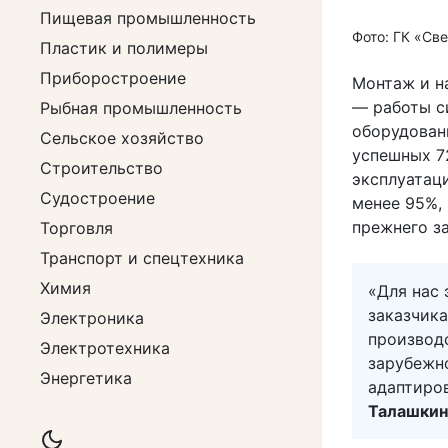
Пищевая промышленность
Фото: ГК «Св
Пластик и полимеры
Приборостроение
Монтаж и н
— работы с
Рыбная промышленность
оборудован
Сельское хозяйство
успешных 7
Строительство
эксплуатац
Судостроение
менее 95%,
прежнего з
Торговля
Транспорт и спецтехника
Химия
«Для нас 
заказчика
Электроника
производ
Электротехника
зарубежн
Энергетика
адаптиро
Талашкин