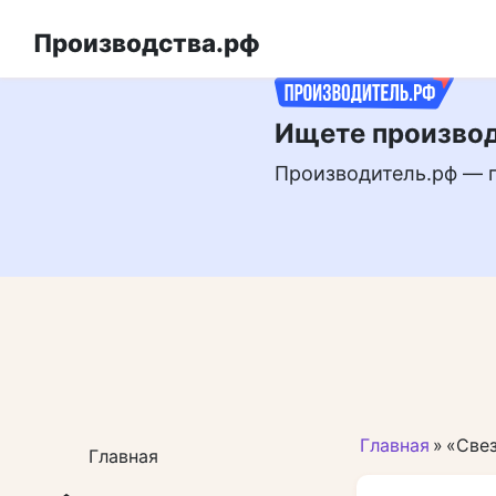
Перейти
РЕКЛАМА
к
Производства.рф
контенту
Ищете производ
Производитель.рф — 
Главная
»
«Свез
Главная