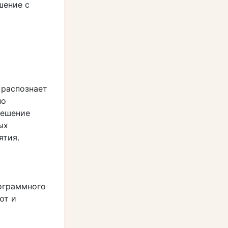
шение с
 распознает
по
Решение
ых
ятия.
рограммного
ют и