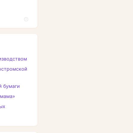
изводством
остромской
й бумаги
амама»
ых