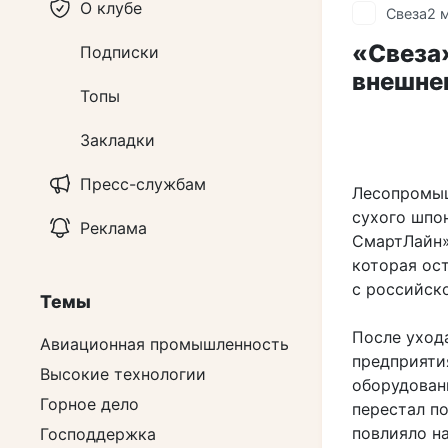
О клубе
Свеза
2 
«Свеза»
Подписки
внешне
Топы
Закладки
Пресс-службам
Лесопромыш
сухого шпо
Реклама
СмартЛайн»
которая ос
с российск
Темы
После уход
Авиационная промышленность
предприяти
Высокие технологии
оборудован
Горное дело
перестал п
повлияло н
Господдержка