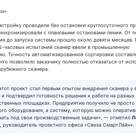
еза»
астройку проводили без остановки круглосуточного п
инхронизировали с плановыми остановами линии. От п
ия до запуска системы прошло около девяти месяцев.
2-часовых испытаний сканер ввели в промышленную
ию. Точность автоматизированной сортировки составл
 что позволило заказчику полностью отказаться от исп
арубежного сканера.
этот проект стал первым опытом внедрения сканера у 
 и подтвердил готовность решения к работе на разных
ственных площадках. Предприятие получило не просто
ого оборудования, а систему, которую можно оператив
вать под свои производственные задачи», — отметил
Л
,
руководитель проектного офиса «Свеза СмартЛайн».