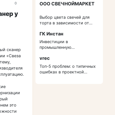
ООО СВЕЧНОЙМАРКЕТ
0
анер у
Выбор цвета свечей для
торта в зависимости от
события
ГК Инстан
Инвестиции в
промышленную
ый сканер
недвижимость: как
нии «Свеза
vrec
защититься от роста
тему,
расходов на строительство
Топ-5 проблем: о типичных
изводителя
ошибках в проектной
сплуатацию.
документации
кие
ернизации
орый
енем это
можности