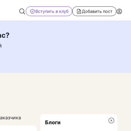
Вступить в клуб
Добавить пост
ас?
й
заказчика
Блоги