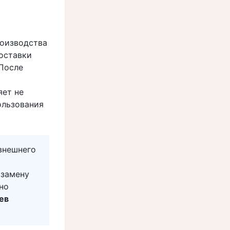
роизводства
оставки
 После
яет не
ользования
внешнего
 замену
но
ев