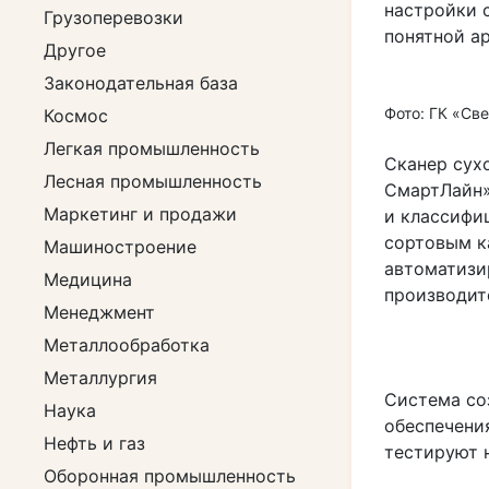
настройки 
Грузоперевозки
понятной а
Другое
Законодательная база
Фото: ГК «Св
Космос
Легкая промышленность
Сканер сух
Лесная промышленность
СмартЛайн»
Маркетинг и продажи
и классифи
сортовым к
Машиностроение
автоматизи
Медицина
производит
Менеджмент
Металлообработка
Металлургия
Система со
Наука
обеспечени
Нефть и газ
тестируют 
Оборонная промышленность