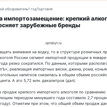
ой обозреватель
1 год
Торговля
а импортозамещение: крепкий алког
есняет зарубежные бренды
optsbyt.ru
ращать внимания на водку, то в структуре розничных п
лкоголя России сегмент импортной продукции в январе
года резко сократился. По данным, которыми располаг
тЪ», реализация импортных виски, джина, рома, конья
когольных напитков снизилась в общем объеме россий
цента. А это 5,72 млн. декалитров (дал).
 продаж крепкого импортного алкоголя по сравнению 
ующим периодом минувшего года составило 2,7 проце
 году). Отметим при этом, что общий объем продаж да