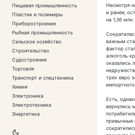
Несмотря на
Пищевая промышленность
и ранее, ос
Пластик и полимеры
на 1,36 млн.
Приборостроение
Рыбная промышленность
Сократилась
важным ста
Сельское хозяйство
фактор ста
Строительство
алкоголь к
Судостроение
оказались л
Торговля
недружестве
трех евро з
Транспорт и спецтехника
импортного
Химия
Электроника
Есть, однак
Электротехника
вернулись 
потребитель
Энергетика
привычные 
сократились