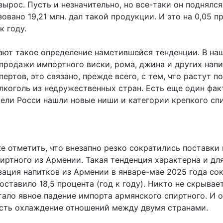
ырос. Пусть и незначительно, но все-таки он поднялся
овано 19,21 млн. дал такой продукции. И это на 0,05 п
к году.
ают такое определение наметившейся тенденции. В на
продажи импортного виски, рома, джина и других напит
ертов, это связано, прежде всего, с тем, что растут п
лкоголь из недружественных стран. Есть еще один фак
ели Росси нашли новые ниши и категории крепкого спи
е отметить, что внезапно резко сократились поставки
иртного из Армении. Такая тенденция характерна и дл
зация напитков из Армении в январе-мае 2025 года со
ставило 18,5 процента (год к году). Никто не скрывает
тало явное падение импорта армянского спиртного. И о
 есть охлаждение отношений между двумя странами.