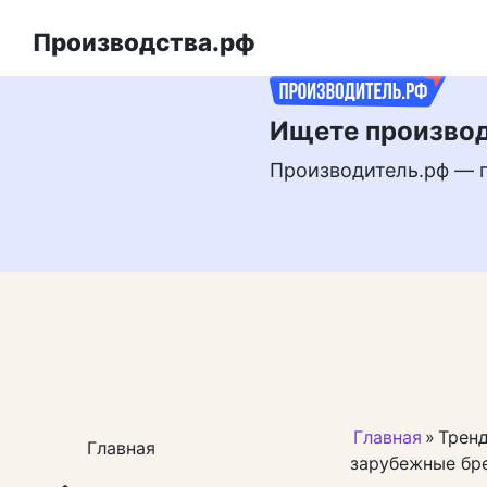
Перейти
РЕКЛАМА
к
Производства.рф
контенту
Ищете производ
Производитель.рф — 
Главная
»
Тренд
Главная
зарубежные бр