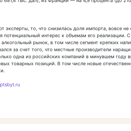
о 681,4 тыс. дал), из Франции — на 4,9 процента (до 210
т эксперты, то, что снизилась доля импорта, вовсе не 
я потенциальный интерес к объемам его реализации. С
алкогольный рынок, в том числе сегмент крепких напи
вался за счет того, что местные производители наращ
олько одна из российских компаний в минувшем году в
овых товарных позиций. В том числе новые отечествен
и.
ptsbyt.ru