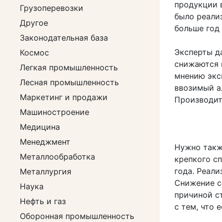
продукции в
Грузоперевозки
было реализ
Другое
больше год 
Законодательная база
Эксперты д
Космос
снижаются 
Легкая промышленность
мнению эксп
Лесная промышленность
ввозимый а
Маркетинг и продажи
Производит
Машиностроение
Медицина
Менеджмент
Нужно такж
Металлообработка
крепкого сп
года. Реали
Металлургия
Снижение со
Наука
причиной с
Нефть и газ
с тем, что
Оборонная промышленность