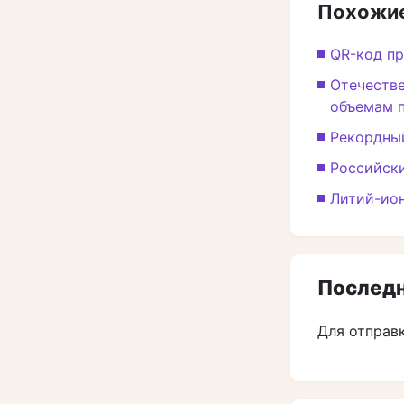
Похожие
QR-код пр
Отечестве
объемам 
Рекордный
Российски
Литий-ион
Последн
Для отправ