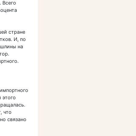
. Всего
роцента
шей стране
ков. И, по
ошлины на
тор.
ртного.
 импортного
я этого
кращалась.
, что
но связано