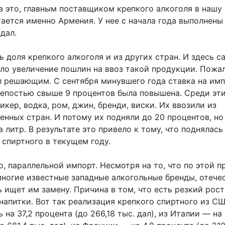
 это, главным поставщиком крепкого алкоголя в нашу 
тается именно Армения. У нее с начала года выполнены
 дал.
 доля крепкого алкоголя и из других стран. И здесь 
ло увеличение пошлин на ввоз такой продукции. Пожал
л решающим. С сентября минувшего года ставка на им
репостью свыше 9 процентов была повышена. Среди эти
икер, водка, ром, джин, бренди, виски. Их ввозили из
нных стран. И потому их подняли до 20 процентов, но
а литр. В результате это привело к тому, что поднялас
 спиртного в текущем году.
о, параллельной импорт. Несмотря на то, что по этой п
многие известные западные алкогольные бренды, отече
 ищет им замену. Причина в том, что есть резкий рост
напитки. Вот так реализация крепкого спиртного из С
 на 37,2 процента (до 266,18 тыс. дал), из Италии — на 