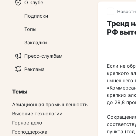
О клубе
Новостн
Подписки
Тренд н
Топы
РФ выт
Закладки
Пресс-службам
Если не об
Реклама
крепкого а
нынешнего 
«Коммерсан
Темы
крепких ал
до 29,8 про
Авиационная промышленность
Высокие технологии
Сокращение
Горное дело
соответств
пункта (год
Господдержка