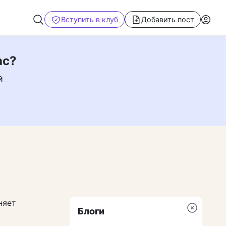
Вступить в клуб
Добавить пост
ас?
й
няет
Блоги