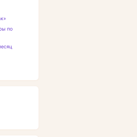
ак»
ры по
месяц