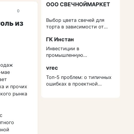
ООО СВЕЧНОЙМАРКЕТ
0
Выбор цвета свечей для
оль из
торта в зависимости от
события
ГК Инстан
Инвестиции в
промышленную
недвижимость: как
родаж
vrec
защититься от роста
-мае
расходов на строительство
Топ-5 проблем: о типичных
ает
ошибках в проектной
ка и прочих
документации
ского рынка
с
нтного
нной