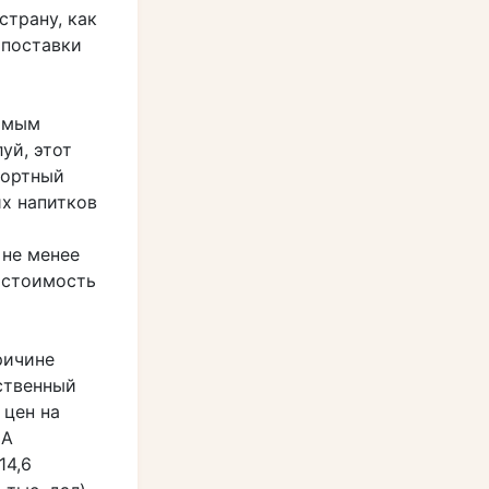
страну, как
 поставки
самым
уй, этот
портный
х напитков
 не менее
ь стоимость
ричине
ственный
 цен на
ША
14,6