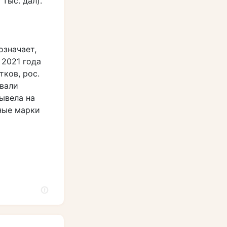
 тыс. дал).
означает,
 2021 года
тков, рос.
ивали
ывела на
ные марки