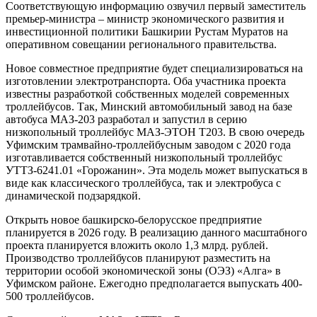
Соответствующую информацию озвучил первый заместитель
премьер-министра – министр экономического развития и
инвестиционной политики Башкирии Рустам Муратов на
оперативном совещании регионального правительства.
Новое совместное предприятие будет специализироваться на
изготовлении электротранспорта. Оба участника проекта
известны разработкой собственных моделей современных
троллейбусов. Так, Минский автомобильный завод на базе
автобуса МАЗ-203 разработал и запустил в серию
низкопольный троллейбус МАЗ-ЭТОН Т203. В свою очередь
Уфимским трамвайно-троллейбусным заводом с 2020 года
изготавливается собственный низкопольный троллейбус
УТТЗ-6241.01 «Горожанин». Эта модель может выпускаться в
виде как классического троллейбуса, так и электробуса с
динамической подзарядкой.
Открыть новое башкирско-белорусское предприятие
планируется в 2026 году. В реализацию данного масштабного
проекта планируется вложить около 1,3 млрд. рублей.
Производство троллейбусов планируют разместить на
территории особой экономической зоны (ОЭЗ) «Алга» в
Уфимском районе. Ежегодно предполагается выпускать 400-
500 троллейбусов.