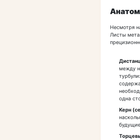
Анатом
Несмотря н
Листы мета
прецизионн
Дистан
между н
турбули
содержа
необход
одна ст
Керн (с
насколь
будущие
Торцевы