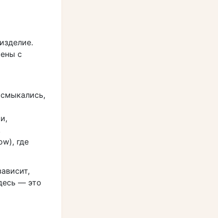
изделие.
рены с
 смыкались,
и,
,
w), где
ависит,
десь — это