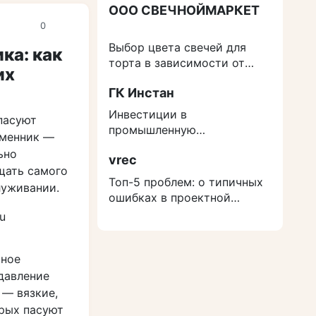
ООО СВЕЧНОЙМАРКЕТ
0
Выбор цвета свечей для
ка: как
торта в зависимости от
их
события
ГК Инстан
Инвестиции в
пасуют
промышленную
бменник —
недвижимость: как
ьно
vrec
защититься от роста
щать самого
расходов на строительство
Топ-5 проблем: о типичных
луживании.
ошибках в проектной
документации
сное
 давление
 — вязкие,
орых пасуют