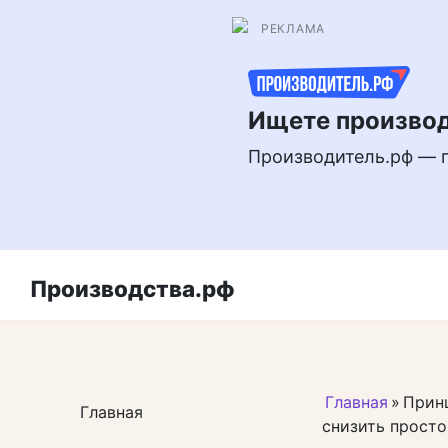
Перейти
РЕКЛАМА
к
контенту
Ищете производ
Производитель.рф — 
Производства.рф
Главная
»
Принц
Главная
снизить просто