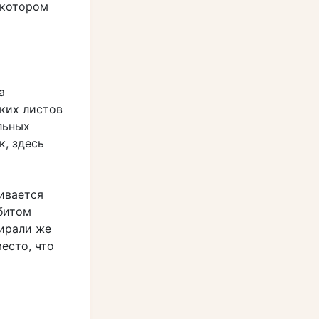
 котором
а
ких листов
льных
к, здесь
ивается
абитом
пирали же
есто, что