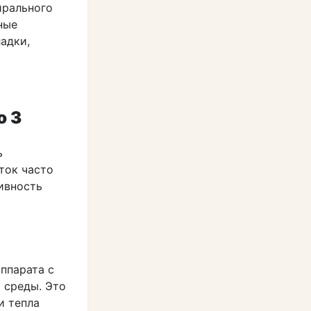
ирального
ные
адки,
о 3
ь
ток часто
ивность
ппарата с
 среды. Это
и тепла