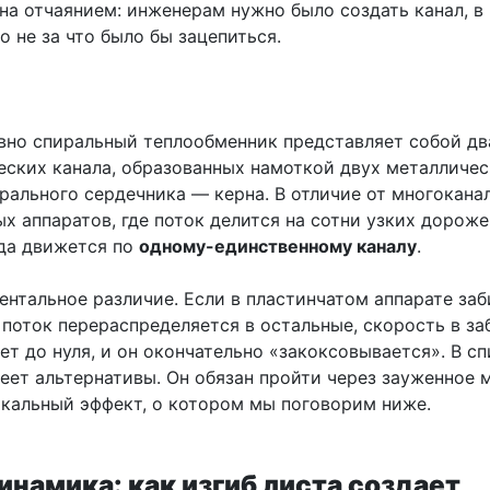
на отчаянием: инженерам нужно было создать канал, в
о не за что было бы зацепиться.
вно спиральный теплообменник представляет собой дв
еских канала, образованных намоткой двух металличес
трального сердечника — керна. В отличие от многокана
х аппаратов, где поток делится на сотни узких дороже
да движется по
одному-единственному каналу
.
ентальное различие. Если в пластинчатом аппарате заб
 поток перераспределяется в остальные, скорость в з
ет до нуля, и он окончательно «закоксовывается». В с
еет альтернативы. Он обязан пройти через зауженное м
икальный эффект, о котором мы поговорим ниже.
намика: как изгиб листа создает