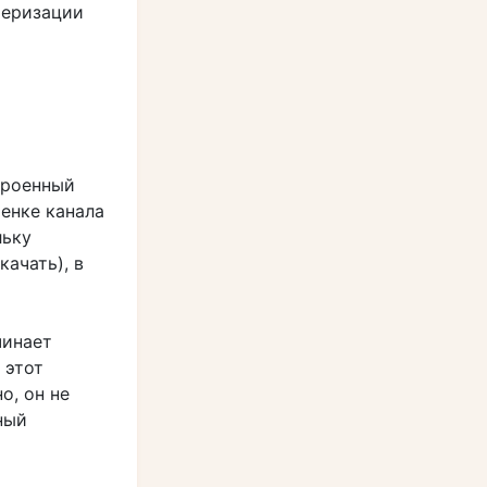
теризации
троенный
тенке канала
льку
ачать), в
чинает
 этот
о, он не
ный