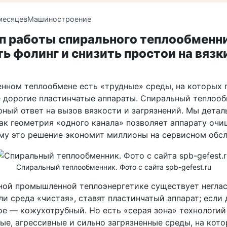
месяцев
Машиностроение
п работы спирального теплообменни
ь фолинг и снизить простои на вязк
нном теплообмене есть «трудные» среды, на которых 
 дорогие пластинчатые аппараты. Спиральный теплоо
рный ответ на вызов вязкости и загрязнений. Мы детал
как геометрия «одного канала» позволяет аппарату очи
ему это решение экономит миллионы на сервисном обс
Спиральный теплообменник. Фото с сайта spb-gefest.ru
ной промышленной теплоэнергетике существует негла
ли среда «чистая», ставят пластинчатый аппарат; если
ое — кожухотрубный. Но есть «серая зона» технологий
ые, агрессивные и сильно загрязненные среды, на кот