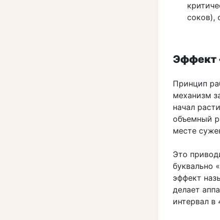
критиче
соков),
Эффект 
Принцип ра
механизм за
начал раст
объемный р
месте суже
Это приводи
буквально 
эффект наз
делает апп
интервал в 