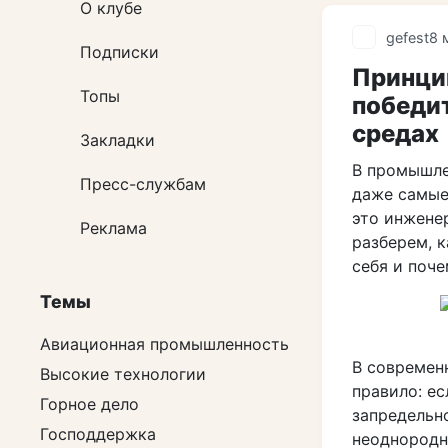
О клубе
gefest
8 
Подписки
Принци
Топы
победит
средах
Закладки
В промышле
Пресс-службам
даже самые
это инжене
Реклама
разберем, 
себя и поч
Темы
Авиационная промышленность
В современ
Высокие технологии
правило: ес
Горное дело
запредельн
Господдержка
неоднородн