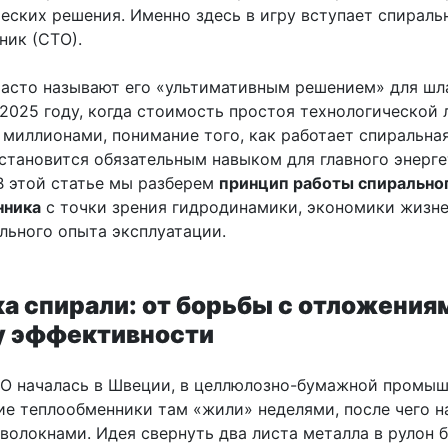
ческих решения. Именно здесь в игру вступает спираль
ник (СТО).
асто называют его «ультимативным решением» для шл
 2025 году, когда стоимость простоя технологической 
 миллионами, понимание того, как работает спиральна
 становится обязательным навыком для главного энерге
 В этой статье мы разберем
принцип работы спирально
нника
с точки зрения гидродинамики, экономики жизн
льного опыта эксплуатации.
а спирали: от борьбы с отложения
у эффективности
О началась в Швеции, в целлюлозно-бумажной промыш
ие теплообменники там «жили» неделями, после чего 
волокнами. Идея свернуть два листа металла в рулон 