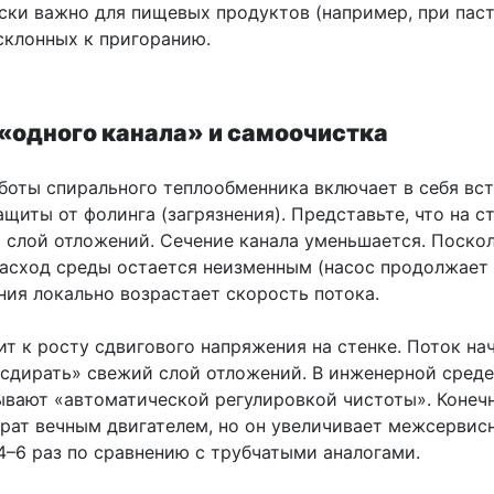
ски важно для пищевых продуктов (например, при пас
 склонных к пригоранию.
«одного канала» и самоочистка
боты спирального теплообменника включает в себя вс
щиты от фолинга (загрязнения). Представьте, что на с
и слой отложений. Сечение канала уменьшается. Поско
асход среды остается неизменным (насос продолжает к
ния локально возрастает скорость потока.
т к росту сдвигового напряжения на стенке. Поток на
«сдирать» свежий слой отложений. В инженерной среде
ывают «автоматической регулировкой чистоты». Конечн
арат вечным двигателем, но он увеличивает межсервис
4–6 раз по сравнению с трубчатыми аналогами.