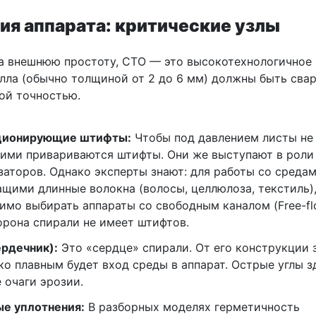
ия аппарата: критические узлы
а внешнюю простоту, СТО — это высокотехнологичное 
лла (обычно толщиной от 2 до 6 мм) должны быть сва
ой точностью.
ционирующие штифты:
Чтобы под давлением листы не
ими привариваются штифты. Они же выступают в роли
заторов. Однако эксперты знают: для работы со средам
щими длинные волокна (волосы, целлюлоза, текстиль)
имо выбирать аппараты со свободным каналом (Free-flo
орона спирали не имеет штифтов.
ердечник):
Это «сердце» спирали. От его конструкции з
ко плавным будет вход среды в аппарат. Острые углы з
 очаги эрозии.
е уплотнения:
В разборных моделях герметичность