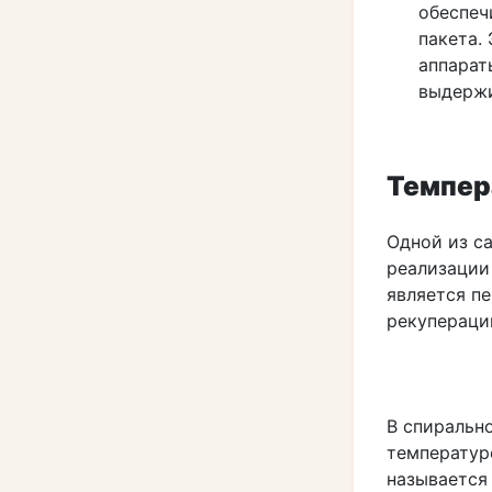
обеспеч
пакета.
аппарат
выдержи
Темпера
Одной из с
реализаци
является п
рекупераци
В спиральн
температур
называется