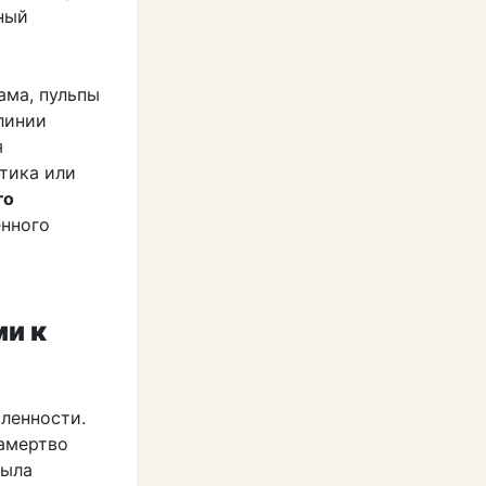
ный
ама, пульпы
линии
я
тика или
го
енного
ми к
ленности.
намертво
была