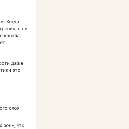
и. Когда
трения, но и
е канала,
ает
ости даже
ктики это
ого слоя
 зон», что