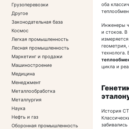
оба класси
Грузоперевозки
теплообмен
Другое
Законодательная база
Инженеры ч
Космос
и стоков. В
измеряется
Легкая промышленность
геометрия,
Лесная промышленность
технолога.
Маркетинг и продажи
теплообме
Машиностроение
цикла и реа
Медицина
Менеджмент
Генетик
Металлообработка
эталон
Металлургия
Наука
История СТ
Нефть и газ
Классическ
забивались 
Оборонная промышленность