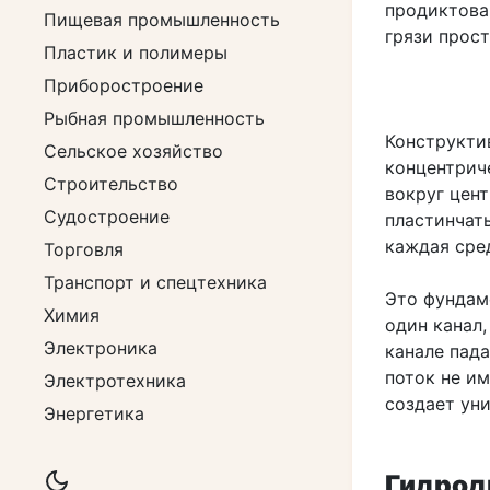
продиктова
Пищевая промышленность
грязи прост
Пластик и полимеры
Приборостроение
Рыбная промышленность
Конструкти
Сельское хозяйство
концентрич
Строительство
вокруг цен
Судостроение
пластинчаты
каждая сре
Торговля
Транспорт и спецтехника
Это фундам
Химия
один канал,
Электроника
канале пада
поток не им
Электротехника
создает ун
Энергетика
Гидроди