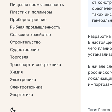
от конст
Пищевая промышленность
обеспече
Пластик и полимеры
таких ин
Приборостроение
генераль
Рыбная промышленность
Сельское хозяйство
Разработка 
Строительство
В настояще
чего плани
Судостроение
устанавлив
Торговля
Транспорт и спецтехника
В начале с
Химия
российског
локализаци
Электроника
импортозам
Электротехника
Энергетика
Тэги:
Ростех