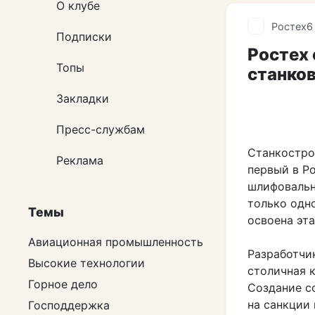
О клубе
Ростех
6
Подписки
Ростех 
Топы
станков
Закладки
Пресс-службам
Станкостро
Реклама
первый в Р
шлифовальн
только одн
Темы
освоена эта
Авиационная промышленность
Разработчи
Высокие технологии
столичная 
Горное дело
Создание с
на санкции
Господдержка