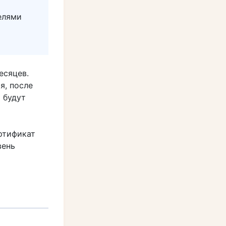
елями
есяцев.
я, после
 будут
ртификат
вень