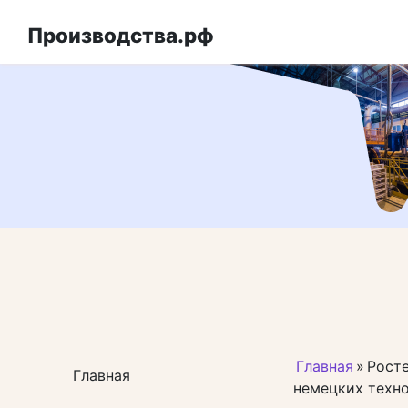
Перейти
к
Производства.рф
контенту
Главная
»
Росте
Главная
немецких техн