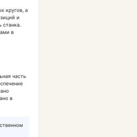
х кругов, а
озиций и
 станка.
ами в
ьная часть
еспечение
тано
ано в
ественном