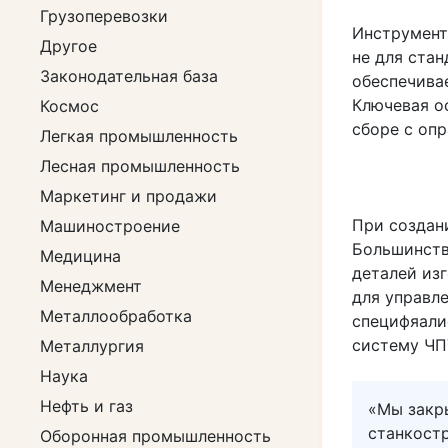
Грузоперевозки
Инструмент
Другое
не для стан
Законодательная база
обеспечива
Ключевая о
Космос
сборе с опр
Легкая промышленность
Лесная промышленность
Маркетинг и продажи
При создан
Машиностроение
Большинств
Медицина
деталей из
Менеджмент
для управл
Металлообработка
специфяали
систему ЧП
Металлургия
Наука
Нефть и газ
«Мы закр
станкост
Оборонная промышленность