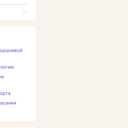
поршневой
алогам
ию
порта
пасения