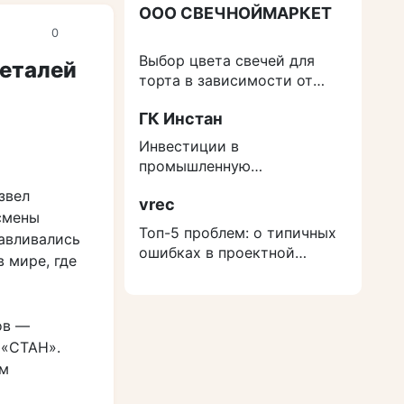
ООО СВЕЧНОЙМАРКЕТ
0
Выбор цвета свечей для
деталей
торта в зависимости от
события
ГК Инстан
Инвестиции в
промышленную
недвижимость: как
звел
vrec
защититься от роста
смены
расходов на строительство
Топ-5 проблем: о типичных
тавливались
ошибках в проектной
 мире, где
документации
ов —
 «СТАН».
ом