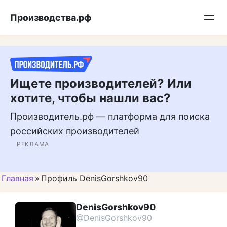
Перейти
Подписывайтесь на нас в MAX
Производства.рф
к
контенту
Ищете производителей? Или
хотите, чтобы нашли вас?
Производитель.рф — платформа для поиска
российских производителей
РЕКЛАМА
Главная
»
Профиль DenisGorshkov90
DenisGorshkov90
@DenisGorshkov90